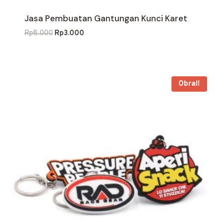
Jasa Pembuatan Gantungan Kunci Karet
Harga
Harga
Rp
8.000
Rp
3.000
aslinya
saat
adalah:
ini
Rp8.000.
adalah:
Rp3.000.
Obral!