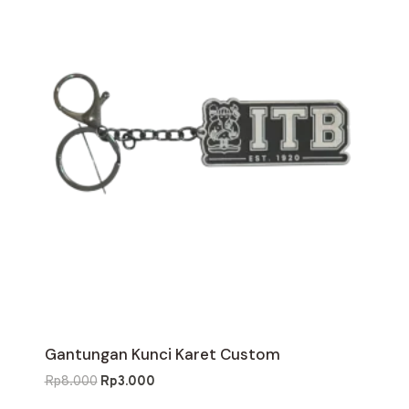
Gantungan Kunci Karet Custom
Harga
Harga
Rp
8.000
Rp
3.000
aslinya
saat