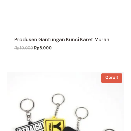
Produsen Gantungan Kunci Karet Murah
Harga
Harga
Rp
10.000
Rp
8.000
aslinya
saat
adalah:
ini
Rp10.000.
adalah:
Rp8.000.
Obral!