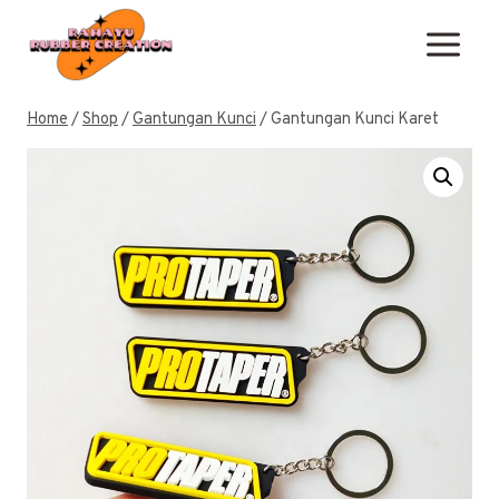
Skip
to
content
Home
/
Shop
/
Gantungan Kunci
/
Gantungan Kunci Karet