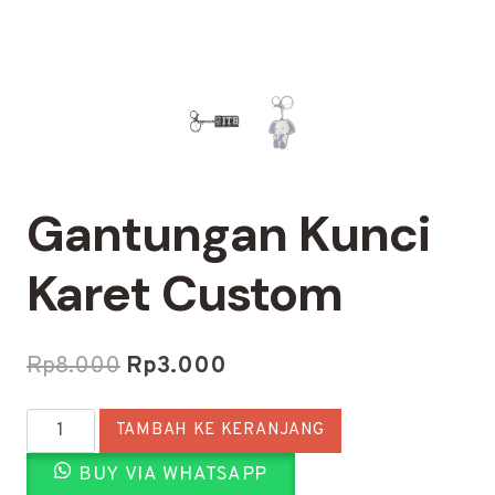
Gantungan Kunci
Karet Custom
Harga
Harga
Rp
8.000
Rp
3.000
aslinya
saat
Kuantitas
TAMBAH KE KERANJANG
adalah:
ini
Gantungan
Rp8.000.
adalah:
BUY VIA WHATSAPP
Kunci