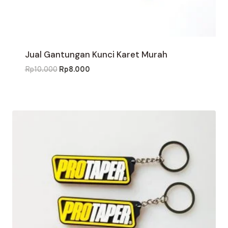
Jual Gantungan Kunci Karet Murah
Harga
Harga
Rp
10.000
Rp
8.000
aslinya
saat
adalah:
ini
Rp10.000.
adalah:
Rp8.000.