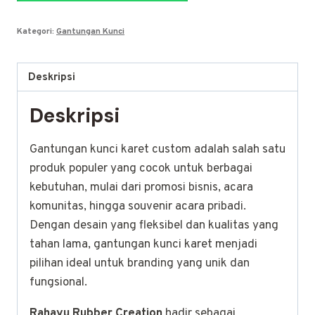
Karet
Rp3.000.
Custom
Kategori:
Gantungan Kunci
Deskripsi
Deskripsi
Gantungan kunci karet custom adalah salah satu
produk populer yang cocok untuk berbagai
kebutuhan, mulai dari promosi bisnis, acara
komunitas, hingga souvenir acara pribadi.
Dengan desain yang fleksibel dan kualitas yang
tahan lama, gantungan kunci karet menjadi
pilihan ideal untuk branding yang unik dan
fungsional.
Rahayu Rubber Creation
hadir sebagai