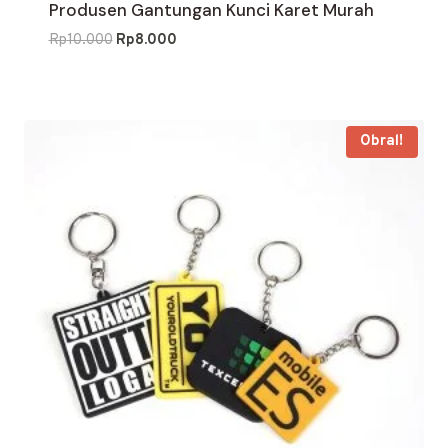
Produsen Gantungan Kunci Karet Murah
Harga
Harga
Rp
10.000
Rp
8.000
aslinya
saat
adalah:
ini
Rp10.000.
adalah:
Rp8.000.
Obral!