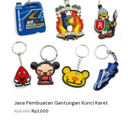
Jasa Pembuatan Gantungan Kunci Karet
Harga
Harga
Rp
8.000
Rp
3.000
aslinya
saat
adalah:
ini