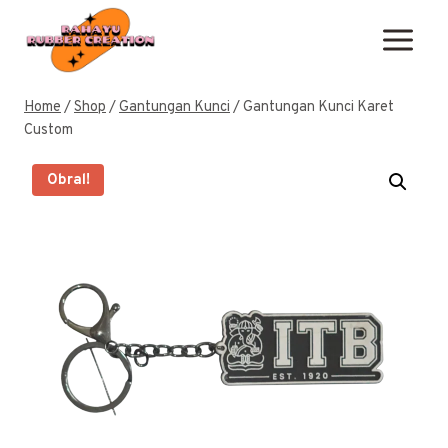
Skip
to
content
Home
/
Shop
/
Gantungan Kunci
/
Gantungan Kunci Karet
Custom
Obral!