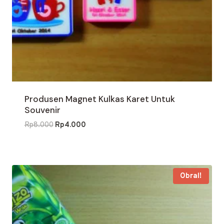
Produsen Magnet Kulkas Karet Untuk
Souvenir
Harga
Harga
Rp
8.000
Rp
4.000
aslinya
saat
adalah:
ini
Rp8.000.
adalah:
Rp4.000.
Obral!