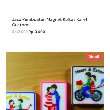
Jasa Pembuatan Magnet Kulkas Karet
Custom
Harga
Harga
Rp
12.000
Rp
10.000
aslinya
saat
adalah:
ini
Rp12.000.
adalah:
Rp10.000.
Obral!