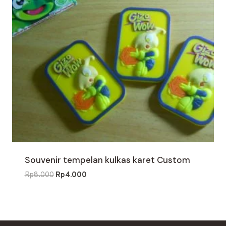
Souvenir tempelan kulkas karet Custom
Harga
Harga
Rp
8.000
Rp
4.000
aslinya
saat
adalah:
ini
Rp8.000.
adalah:
Rp4.000.