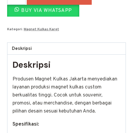
adalah:
ini
Produsen
Rp12.000.
adalah:
BUY VIA WHATSAPP
Magnet
Kulkas
Rp10.000.
Karet
Kategori:
Magnet Kulkas Karet
Jakarta
Deskripsi
Deskripsi
Produsen Magnet Kulkas Jakarta menyediakan
layanan produksi magnet kulkas custom
berkualitas tinggi. Cocok untuk souvenir,
promosi, atau merchandise, dengan berbagai
pilihan desain sesuai kebutuhan Anda.
Spesifikasi: