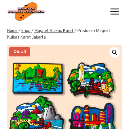
Skip
to
content
Home
/
Shop
/
Magnet Kulkas Karet
/
Produsen Magnet
Kulkas Karet Jakarta
Obral!