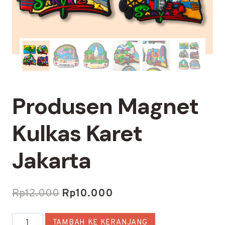
Produsen Magnet
Kulkas Karet
Jakarta
Harga
Harga
Rp
12.000
Rp
10.000
aslinya
saat
Kuantitas
TAMBAH KE KERANJANG