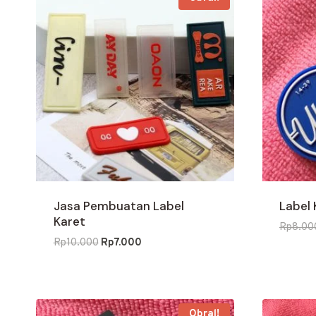
Jasa Pembuatan Label
Label
Karet
Rp
8.00
Harga
Harga
Rp
10.000
Rp
7.000
aslinya
saat
adalah:
ini
Rp10.000.
adalah:
Rp7.000.
Obral!