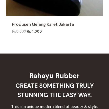
Produsen Gelang Karet Jakarta
Harga
Harga
Rp
8.000
Rp
4.000
aslinya
saat
adalah:
ini
Rp8.000.
adalah:
Rp4.000.
Rahayu Rubber
CREATE SOMETHING TRULY
STUNNING THE EASY WAY.
This is a unique modern blend of beauty & style.