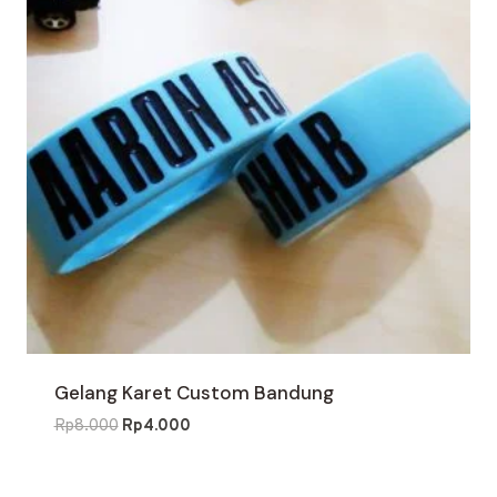
Gelang Karet Custom Bandung
Harga
Harga
Rp
8.000
Rp
4.000
aslinya
saat
adalah:
ini