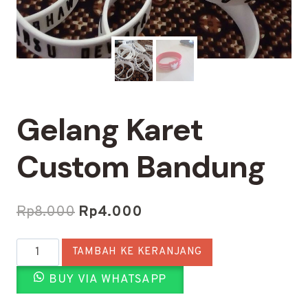
Gelang Karet
Custom Bandung
Harga
Harga
Rp
8.000
Rp
4.000
aslinya
saat
Kuantitas
TAMBAH KE KERANJANG
adalah:
ini
Gelang
Rp8.000.
adalah:
BUY VIA WHATSAPP
Karet
Custom
Rp4.000.